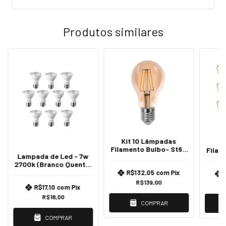
Produtos similares
Kit 10 Lâmpadas
K
Filamento Bulbo- St64
Filam
Lampada de Led - 7w
4w - Lorenzetti Luz
220
2700k (Branco Quente)
Branco-quente
E27 - Lorenzetti
R$132,05
com
Pix
R$139,00
R$17,10
com
Pix
R$18,00
COMPRAR
COMPRAR