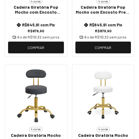
4 cores
4 cores
Cadeira Giratória Pop
Cadeira Giratória Pop
Mocho com Encosto
Mocho com Encosto Preto
Branca - Dourado Brilho
- Dourado Brilho
R$645,91
com
Pix
R$645,91
com
Pix
R$679,90
R$679,90
6
x de
R$113,32
sem juros
6
x de
R$113,32
sem juros
COMPRAR
COMPRAR
4 cores
4 cores
Cadeira Giratória Mocho
Cadeira Giratória Mocho