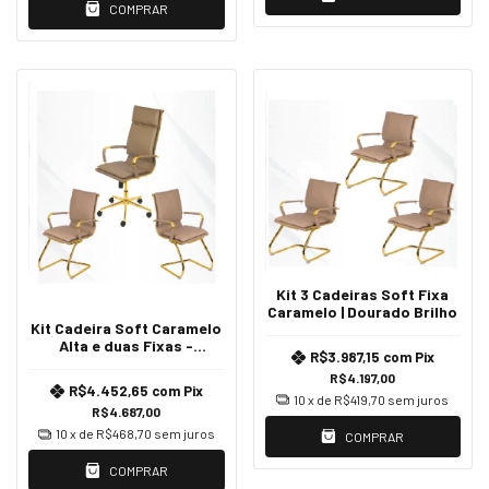
COMPRAR
Kit 3 Cadeiras Soft Fixa
Caramelo | Dourado Brilho
Kit Cadeira Soft Caramelo
Alta e duas Fixas -
R$3.987,15
com
Pix
Dourado
R$4.197,00
R$4.452,65
com
Pix
10
x de
R$419,70
sem juros
R$4.687,00
10
x de
R$468,70
sem juros
COMPRAR
COMPRAR