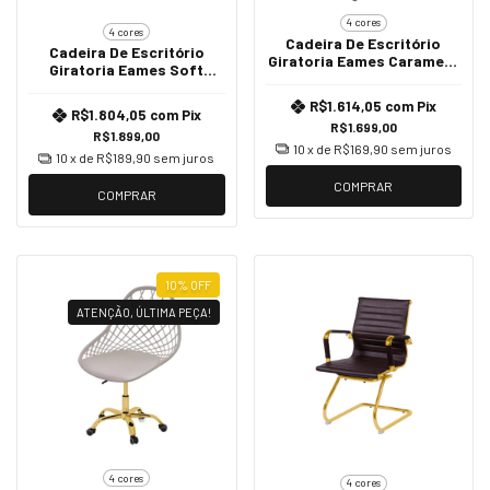
4 cores
4 cores
Cadeira De Escritório
Cadeira De Escritório
Giratoria Eames Caramelo
Giratoria Eames Soft
- Alta | Dourado
Branca - Alta | Dourado
R$1.614,05
com
Pix
R$1.804,05
com
Pix
R$1.699,00
R$1.899,00
10
x de
R$169,90
sem juros
10
x de
R$189,90
sem juros
COMPRAR
COMPRAR
10
%
OFF
ATENÇÃO, ÚLTIMA PEÇA!
4 cores
4 cores