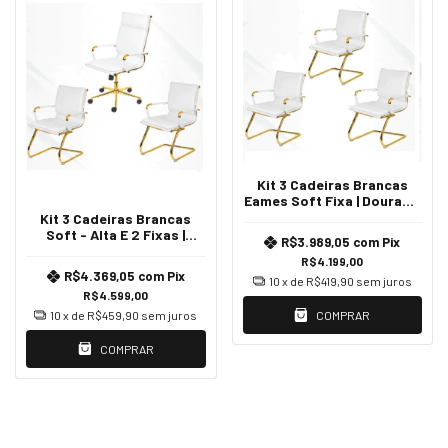
Kit 3 Cadeiras Brancas
Eames Soft Fixa | Dourado
Brilho
Kit 3 Cadeiras Brancas
Soft - Alta E 2 Fixas |
R$3.989,05
com
Pix
Dourado
R$4.199,00
R$4.369,05
com
Pix
10
x de
R$419,90
sem juros
R$4.599,00
10
x de
R$459,90
sem juros
COMPRAR
COMPRAR