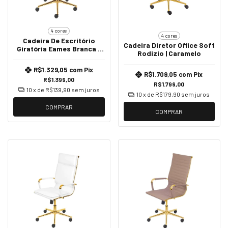
4 cores
4 cores
Cadeira De Escritório
Cadeira Diretor Office Soft
Giratória Eames Branca -
Rodizio | Caramelo
Baixa |Dourado
R$1.329,05
com
Pix
R$1.709,05
com
Pix
R$1.399,00
R$1.799,00
10
x de
R$139,90
sem juros
10
x de
R$179,90
sem juros
COMPRAR
COMPRAR