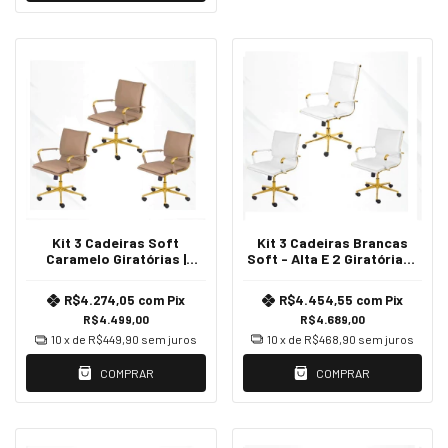
Kit 3 Cadeiras Brancas
Kit 3 Cadeiras Soft
Soft - Alta E 2 Giratórias |
Caramelo Giratórias |
Dourado
Dourado Brilho
R$4.454,55
com
Pix
R$4.274,05
com
Pix
R$4.689,00
R$4.499,00
10
x de
R$468,90
sem juros
10
x de
R$449,90
sem juros
COMPRAR
COMPRAR