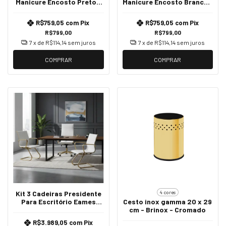
Manicure Encosto Preto -
Manicure Encosto Branca -
Dourado Brilho
Dourado
R$759,05
com
Pix
R$759,05
com
Pix
R$799,00
R$799,00
7
x de
R$114,14
sem juros
7
x de
R$114,14
sem juros
COMPRAR
COMPRAR
4 cores
Kit 3 Cadeiras Presidente
Para Escritório Eames
Cesto inox gamma 20 x 29
mais 2 Fixas Branca -
cm - Brinox - Cromado
Dourado Matte
R$3.989,05
com
Pix