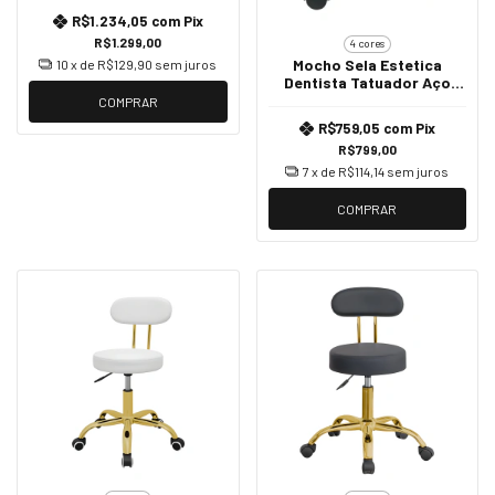
R$1.234,05
com
Pix
R$1.299,00
4 cores
Mocho Sela Estetica
10
x de
R$129,90
sem juros
Dentista Tatuador Aço
Assento Branco - Dourado
COMPRAR
Brilho
R$759,05
com
Pix
R$799,00
7
x de
R$114,14
sem juros
COMPRAR