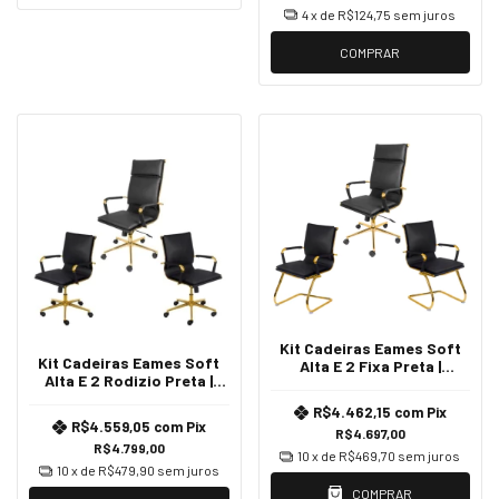
4
x de
R$124,75
sem juros
COMPRAR
Kit Cadeiras Eames Soft
Kit Cadeiras Eames Soft
Alta E 2 Fixa Preta |
Alta E 2 Rodizio Preta |
Dourado
Dourada
R$4.462,15
com
Pix
R$4.559,05
com
Pix
R$4.697,00
R$4.799,00
10
x de
R$469,70
sem juros
10
x de
R$479,90
sem juros
COMPRAR