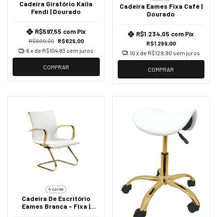
Cadeira Giratório Kaila
Cadeira Eames Fixa Café |
Fendi | Dourado
Dourado
R$597,55
com
Pix
R$1.234,05
com
Pix
R$699,00
R$629,00
R$1.299,00
6
x de
R$104,83
sem juros
10
x de
R$129,90
sem juros
COMPRAR
COMPRAR
4 cores
Cadeira De Escritório
Eames Branca - Fixa |
Dourada