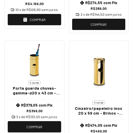
R$274,55
com
Pix
R$4.199,00
R$289,00
10
x de
R$419,90
sem juros
2
x de
R$144,50
sem juros
COMPRAR
COMPRAR
4 cores
Porta guarda chuvas-
gamma-ø20 x 43 cm -
Brinox - Cromado
4 cores
R$379,05
com
Pix
Cinzeiro/papeleiro inox
R$399,00
20 x 59 cm - Brinox -
3
x de
R$133,00
sem juros
Cromado
R$474,05
com
Pix
COMPRAR
R$499,00