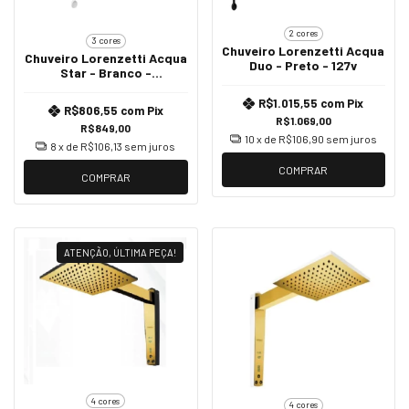
2 cores
3 cores
Chuveiro Lorenzetti Acqua
Chuveiro Lorenzetti Acqua
Duo - Preto - 127v
Star - Branco -
220v/6800w
R$1.015,55
com
Pix
R$806,55
com
Pix
R$1.069,00
R$849,00
10
x de
R$106,90
sem juros
8
x de
R$106,13
sem juros
COMPRAR
COMPRAR
ATENÇÃO, ÚLTIMA PEÇA!
4 cores
4 cores