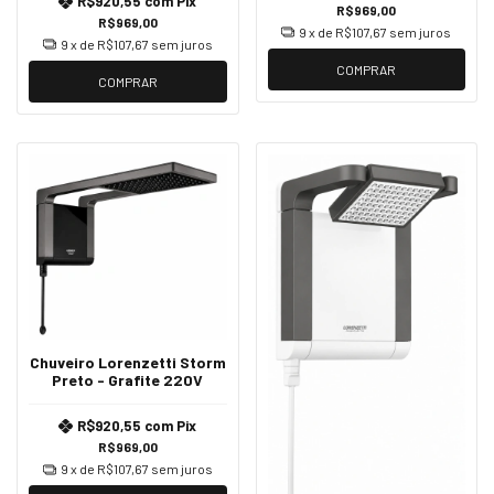
R$920,55
com
Pix
R$969,00
R$969,00
9
x de
R$107,67
sem juros
9
x de
R$107,67
sem juros
COMPRAR
COMPRAR
Chuveiro Lorenzetti Storm
Preto - Grafite 220V
R$920,55
com
Pix
R$969,00
9
x de
R$107,67
sem juros