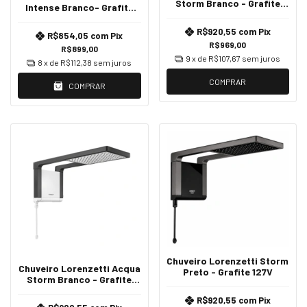
Storm Branco - Grafite
Intense Branco- Grafite
127V
220V
R$920,55
com
Pix
R$854,05
com
Pix
R$969,00
R$899,00
9
x de
R$107,67
sem juros
8
x de
R$112,38
sem juros
COMPRAR
COMPRAR
Chuveiro Lorenzetti Storm
Chuveiro Lorenzetti Acqua
Preto - Grafite 127V
Storm Branco - Grafite
220V
R$920,55
com
Pix