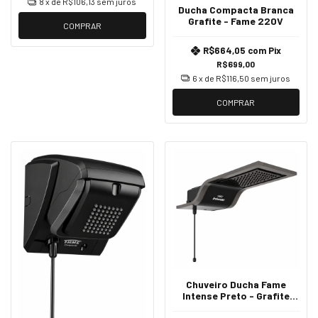
8
x de
R$106,13
sem juros
Ducha Compacta Branca
Grafite - Fame 220V
COMPRAR
R$664,05
com
Pix
R$699,00
6
x de
R$116,50
sem juros
COMPRAR
Chuveiro Ducha Fame
Intense Preto - Grafite
127V