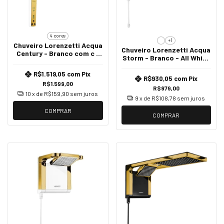
4 cores
+1
Chuveiro Lorenzetti Acqua
Chuveiro Lorenzetti Acqua
Century - Branco com c -
Storm - Branco - All White
220v 7500w
220v - 7800w
R$1.519,05
com
Pix
R$930,05
com
Pix
R$1.599,00
R$979,00
10
x de
R$159,90
sem juros
9
x de
R$108,78
sem juros
COMPRAR
COMPRAR