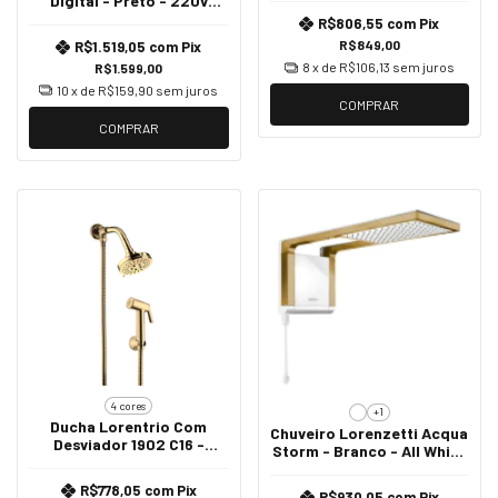
Digital - Preto - 220v
7800w
R$806,55
com
Pix
R$849,00
R$1.519,05
com
Pix
8
x de
R$106,13
sem juros
R$1.599,00
10
x de
R$159,90
sem juros
COMPRAR
COMPRAR
4 cores
+1
Ducha Lorentrio Com
Chuveiro Lorenzetti Acqua
Desviador 1902 C16 -
Storm - Branco - All White
Dourado
220v - 6800w
R$778,05
com
Pix
R$930,05
com
Pix