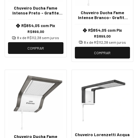
Chuveiro Ducha Fame
Chuveiro Ducha Fame
Intense Preto - Grafite
Intense Branco- Grafite
220v
127V
R$854,05
com
Pix
R$854,05
com
Pix
R$899,00
R$899,00
8
x de
R$112,38
sem juros
8
x de
R$112,38
sem juros
COMPRAR
COMPRAR
Chuveiro Lorenzetti Acqua
Chuveiro Ducha Fame