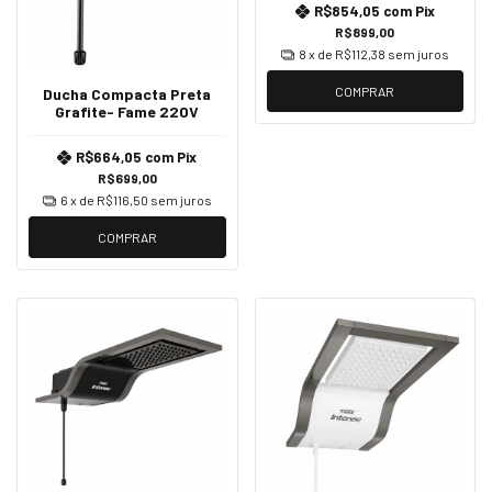
R$854,05
com
Pix
R$899,00
8
x de
R$112,38
sem juros
COMPRAR
Ducha Compacta Preta
Grafite- Fame 220V
R$664,05
com
Pix
R$699,00
6
x de
R$116,50
sem juros
COMPRAR