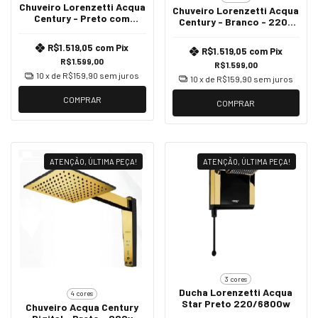
Chuveiro Lorenzetti Acqua
Chuveiro Lorenzetti Acqua
Century - Preto com
Century - Branco - 220v
Dourado - 220v 6800W
6800w
R$1.519,05
com
Pix
R$1.519,05
com
Pix
R$1.599,00
R$1.599,00
10
x de
R$159,90
sem juros
10
x de
R$159,90
sem juros
COMPRAR
COMPRAR
ATENÇÃO, ÚLTIMA PEÇA!
ATENÇÃO, ÚLTIMA PEÇA!
3 cores
Ducha Lorenzetti Acqua
4 cores
Star Preto 220/6800w
Chuveiro Acqua Century