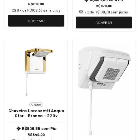
R$819,00
R$979,00
8
x de
R$102,38
sem juros
9
x de
R$108,78
sem juros
COMPRAR
COMPRAR
4 cores
Chuveiro Lorenzetti Acqua
Star - Branco - 220v
R$806,55
com
Pix
R$849,00