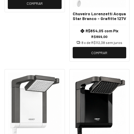
COMPRAR
Chuveiro Lorenzetti Acqua
Star Branco - Grafitte 127V
R$854,05
com
Pix
R$899,00
8
x de
R$112,38
sem juros
COMPRAR