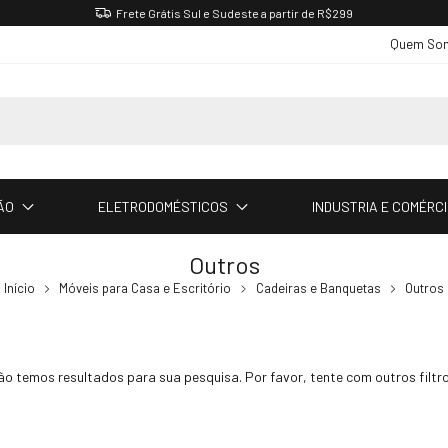
Frete Grátis Sul e Sudeste a partir de R$299
Quem So
ÃO
ELETRODOMÉSTICOS
INDUSTRIA E COMÉRC
Outros
Início
Móveis para Casa e Escritório
Cadeiras e Banquetas
Outros
ão temos resultados para sua pesquisa. Por favor, tente com outros filtro