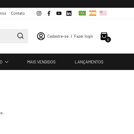
mos
Contato
Cadastre-se
|
Fazer login
0
IO
MAIS VENDIDOS
LANÇAMENTOS
s.