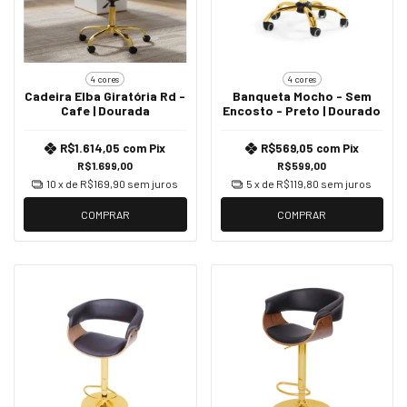
4 cores
4 cores
Cadeira Elba Giratória Rd -
Banqueta Mocho - Sem
Cafe | Dourada
Encosto - Preto | Dourado
R$1.614,05
com
Pix
R$569,05
com
Pix
R$1.699,00
R$599,00
10
x de
R$169,90
sem juros
5
x de
R$119,80
sem juros
COMPRAR
COMPRAR