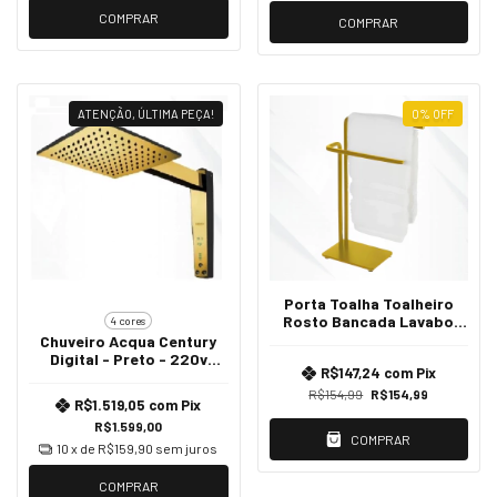
COMPRAR
COMPRAR
ATENÇÃO, ÚLTIMA PEÇA!
0
%
OFF
Porta Toalha Toalheiro
Rosto Bancada Lavabo
4 cores
Luxo - Dourado
Chuveiro Acqua Century
Digital - Preto - 220v
R$147,24
com
Pix
7800w
R$154,99
R$154,99
R$1.519,05
com
Pix
R$1.599,00
COMPRAR
10
x de
R$159,90
sem juros
COMPRAR