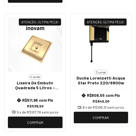
ATENÇÃO, ÚLTIMA PEÇA!
ATENÇÃO, ÚLTIMA PEÇA!
3 cores
4 cores
Ducha Lorenzetti Acqua
Lixeira De Embutir
Star Preto 220/6800w
Quadrada 5 Litros -
Dourado
R$806,55
com
Pix
R$511,96
com
Pix
R$849,00
R$538,90
8
x de
R$106,13
sem juros
5
x de
R$107,78
sem juros
COMPRAR
COMPRAR