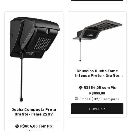
Chuveiro Ducha Fame
Intense Preto - Grafite
127V
R$854,05
com
Pix
R$899,00
8
x de
R$112,38
sem juros
COMPRAR
Ducha Compacta Preta
Grafite- Fame 220V
R$664,05
com
Pix