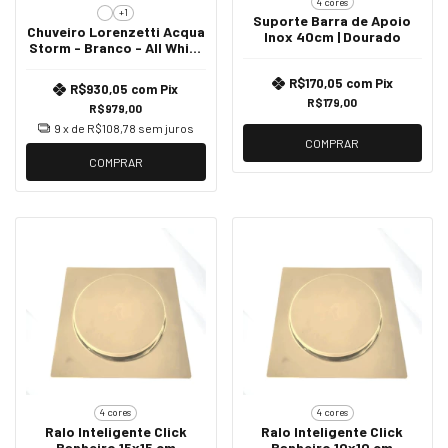
4 cores
+1
Suporte Barra de Apoio
Chuveiro Lorenzetti Acqua
Inox 40cm | Dourado
Storm - Branco - All White
220v - 7800w
R$170,05
com
Pix
R$930,05
com
Pix
R$179,00
R$979,00
9
x de
R$108,78
sem juros
COMPRAR
COMPRAR
4 cores
4 cores
Ralo Inteligente Click
Ralo Inteligente Click
Banheiro 15x15 cm
Banheiro 10x10 cm