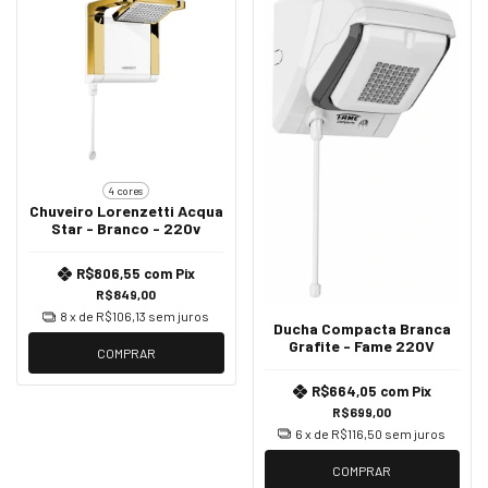
4 cores
Chuveiro Lorenzetti Acqua
Star - Branco - 220v
R$806,55
com
Pix
R$849,00
8
x de
R$106,13
sem juros
Ducha Compacta Branca
Grafite - Fame 220V
COMPRAR
R$664,05
com
Pix
R$699,00
6
x de
R$116,50
sem juros
COMPRAR