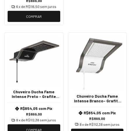
R$699,00
6
x de
R$116,50
sem juros
COMPRAR
Chuveiro Ducha Fame
Chuveiro Ducha Fame
Intense Preto - Grafite
Intense Branco- Grafite
220v
127V
R$854,05
com
Pix
R$854,05
com
Pix
R$899,00
R$899,00
8
x de
R$112,38
sem juros
8
x de
R$112,38
sem juros
COMPRAR