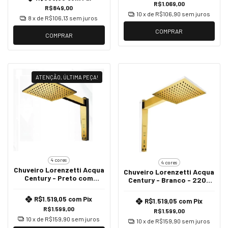
R$1.069,00
R$849,00
10
x de
R$106,90
sem juros
8
x de
R$106,13
sem juros
COMPRAR
COMPRAR
ATENÇÃO, ÚLTIMA PEÇA!
4 cores
4 cores
Chuveiro Lorenzetti Acqua
Chuveiro Lorenzetti Acqua
Century - Preto com
Century - Branco - 220v
Dourado - 220v 6800W
6800w
R$1.519,05
com
Pix
R$1.519,05
com
Pix
R$1.599,00
R$1.599,00
10
x de
R$159,90
sem juros
10
x de
R$159,90
sem juros