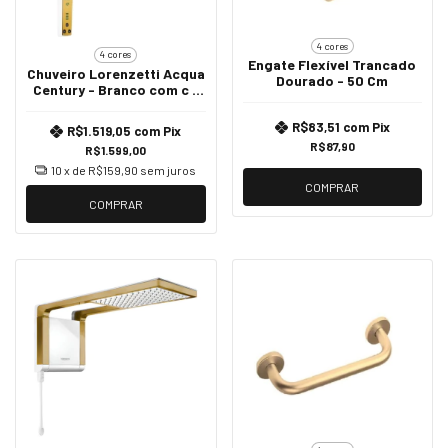
4 cores
4 cores
Engate Flexível Trancado
Chuveiro Lorenzetti Acqua
Dourado - 50 Cm
Century - Branco com c -
220v 7500w
R$83,51
com
Pix
R$1.519,05
com
Pix
R$87,90
R$1.599,00
10
x de
R$159,90
sem juros
COMPRAR
COMPRAR