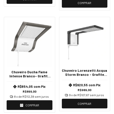
COMPRAR
Chuveiro Lorenzetti Acqua
Chuveiro Ducha Fame
Storm Branco - Grafite
Intense Branco- Grafite
127V
220V
R$920,55
com
Pix
R$854,05
com
Pix
R$969,00
R$899,00
9
x de
R$107,67
sem juros
8
x de
R$112,38
sem juros
COMPRAR
COMPRAR