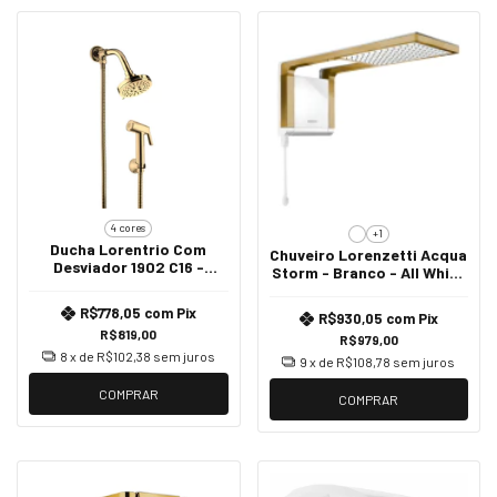
4 cores
+1
Ducha Lorentrio Com
Chuveiro Lorenzetti Acqua
Desviador 1902 C16 -
Storm - Branco - All White
Dourado
220v - 6800w
R$778,05
com
Pix
R$930,05
com
Pix
R$819,00
R$979,00
8
x de
R$102,38
sem juros
9
x de
R$108,78
sem juros
COMPRAR
COMPRAR