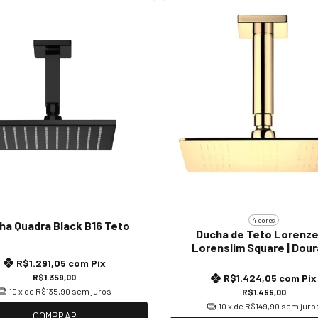
4 cores
ha Quadra Black B16 Teto
Ducha de Teto Lorenze
Lorenslim Square | Dou
R$1.291,05
com
Pix
R$1.359,00
R$1.424,05
com
Pix
10
x de
R$135,90
sem juros
R$1.499,00
10
x de
R$149,90
sem juro
COMPRAR