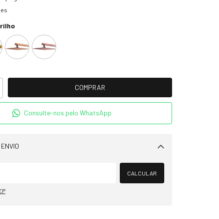
hes
rilho
Consulte-nos pelo WhatsApp
 ENVIO
Alterar CEP
CALCULAR
EP