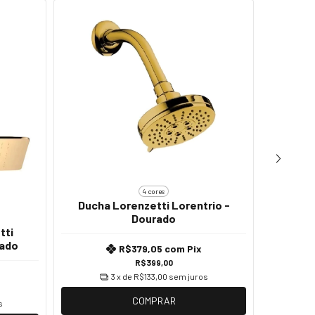
4 cores
Ducha Lorenzetti Lorentrio -
Dourado
Ducha 
tti
rado
R$379,05
com
Pix
R$399,00
3
x de
R$133,00
sem juros
COMPRAR
s