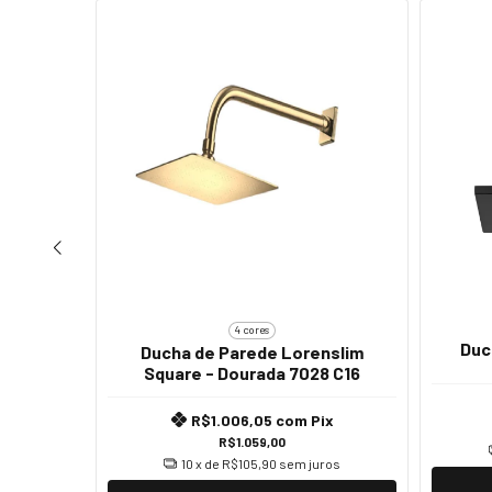
4 cores
Duc
Ducha de Parede Lorenslim
nslim
Square - Dourada 7028 C16
o
R$1.006,05
com
Pix
x
R$1.059,00
10
x de
R$105,90
sem juros
ros