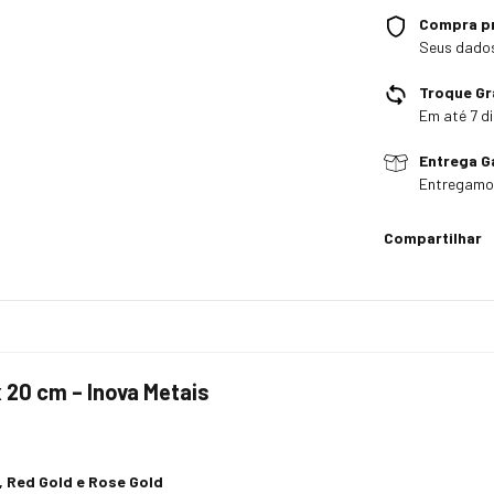
Compra p
Seus dados
Troque Gr
Em até 7 di
Entrega G
Entregamos
Compartilhar
 20 cm – Inova Metais
, Red Gold e Rose Gold