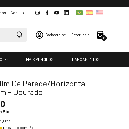
mos
Contato
Cadastre-se
|
Fazer login
0
IO
MAIS VENDIDOS
LANÇAMENTOS
lim De Parede/Horizontal
m - Dourado
00
m
Pix
 juros
to
pagando com Pix