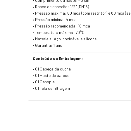
• Comprimento da haste: 40 cm
• Rosca de conexão: 1/2" (DN15)
• Pressão máxima: 80 mca (com restritor) e 60 mca (sem
• Pressão mínima: 4 mca
• Pressão recomendada: 10 mca
• Temperatura máxima: 70°C
• Materiais: Aço inoxidável e silicone
• Garantia: 1 ano
Conteúdo da Embalagem:
• 01 Cabeça da ducha
• 01 Haste de parede
• 01 Canopla
• 01 Tela de filtragem