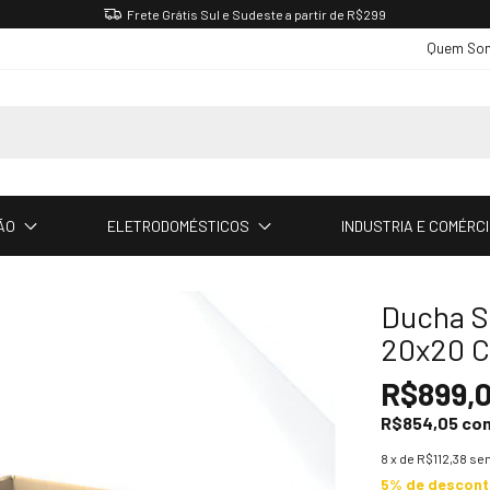
Frete Grátis Sul e Sudeste a partir de R$299
Quem So
ÃO
ELETRODOMÉSTICOS
INDUSTRIA E COMÉRC
Ducha S
20x20 C
R$899,
R$854,05
co
8
x de
R$112,38
sem
5% de descon