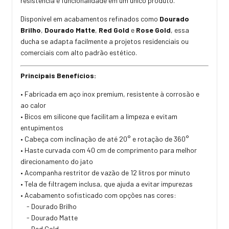
resistência e funcionalidade em um único produto.
Disponível em acabamentos refinados como
Dourado
Brilho
,
Dourado Matte
,
Red Gold
e
Rose Gold
, essa
ducha se adapta facilmente a projetos residenciais ou
comerciais com alto padrão estético.
Principais Benefícios:
• Fabricada em aço inox premium, resistente à corrosão e
ao calor
• Bicos em silicone que facilitam a limpeza e evitam
entupimentos
• Cabeça com inclinação de até 20° e rotação de 360°
• Haste curvada com 40 cm de comprimento para melhor
direcionamento do jato
• Acompanha restritor de vazão de 12 litros por minuto
• Tela de filtragem inclusa, que ajuda a evitar impurezas
• Acabamento sofisticado com opções nas cores:
- Dourado Brilho
- Dourado Matte
- Red Gold