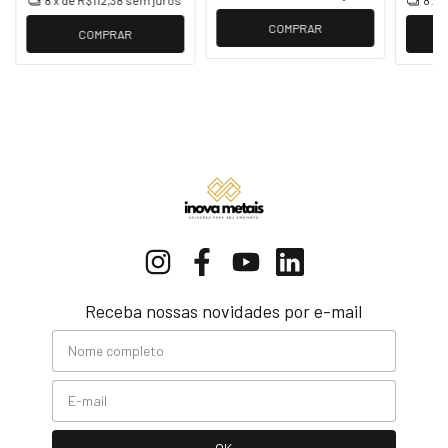
8
x de
R$112,38
sem juros
8
x 
COMPRAR
COMPRAR
Receba nossas novidades por e-mail