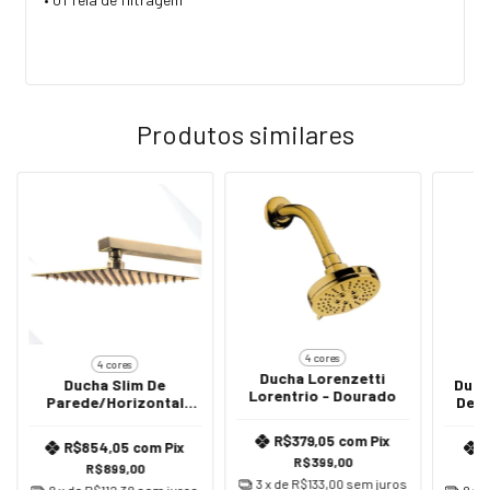
Produtos similares
4 cores
4 cores
Ducha Lorenzetti
Ducha Slim De
Duch
Lorentrio - Dourado
Parede/Horizontal
Desv
20x20 Cm - Dourado
R$379,05
com
Pix
R$854,05
com
Pix
R$399,00
R$899,00
3
x de
R$133,00
sem juros