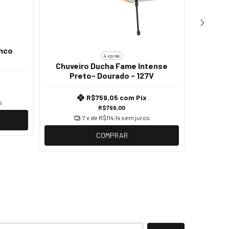
anco
4 cores
Chuve
Chuveiro Ducha Fame Intense
Preto- Dourado - 127V
R$759,05
com
Pix
s
R$799,00
7
x de
R$114,14
sem juros
COMPRAR