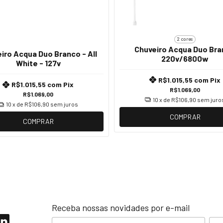
2 cores
Chuveiro Acqua Duo Br
iro Acqua Duo Branco - All
220v/6800w
White - 127v
R$1.015,55
com
Pix
R$1.015,55
com
Pix
R$1.069,00
R$1.069,00
10
x de
R$106,90
sem juro
10
x de
R$106,90
sem juros
COMPRAR
COMPRAR
Receba nossas novidades por e-mail