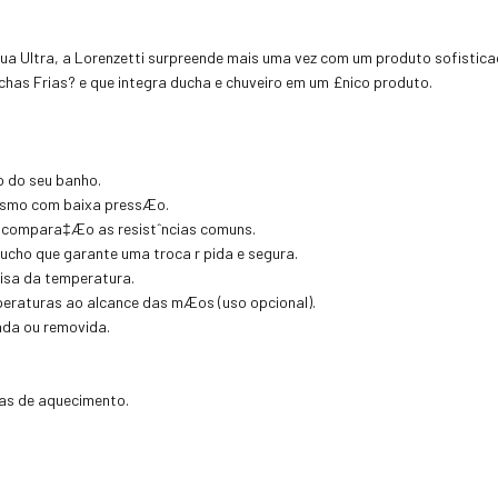
ua Ultra, a Lorenzetti surpreende mais uma vez com um produto sofisti
has Frias? e que integra ducha e chuveiro em um £nico produto.
o do seu banho.
mesmo com baixa pressÆo.
m compara‡Æo as resistˆncias comuns.
rtucho que garante uma troca r pida e segura.
cisa da temperatura.
peraturas ao alcance das mÆos (uso opcional).
ada ou removida.
as de aquecimento.