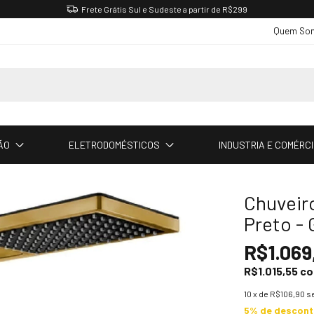
Frete Grátis Sul e Sudeste a partir de R$299
Quem So
ÃO
ELETRODOMÉSTICOS
INDUSTRIA E COMÉRC
Chuveir
Preto -
R$1.069
R$1.015,55
c
10
x de
R$106,90
s
5% de descon