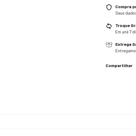
Compra p
Seus dados
Troque Gr
Em até 7 di
Entrega G
Entregamos
Compartilhar