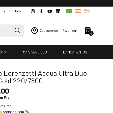
mos
Contato
Cadastre-se
|
Fazer login
0
IO
MAIS VENDIDOS
LANÇAMENTOS
o Lorenzetti Acqua Ultra Duo
 Gold 220/7800
,00
om
Pix
em juros
to
pagando com Pix