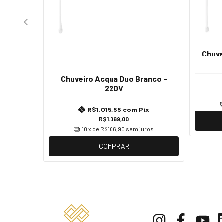
Chuve
reto -
Chuveiro Acqua Duo Branco -
x
220V
os
R$1.015,55
com
Pix
R$1.069,00
10
x de
R$106,90
sem juros
COMPRAR