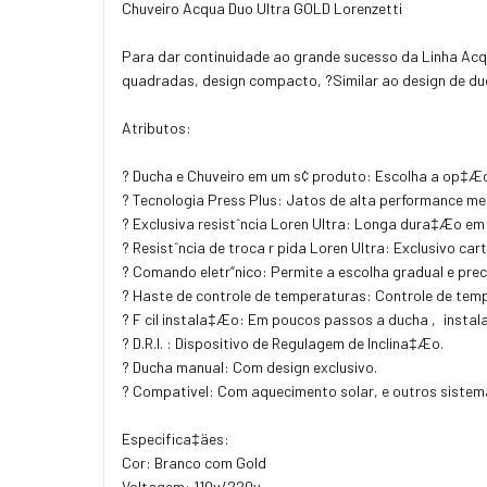
Chuveiro Acqua Duo Ultra GOLD Lorenzetti
Para dar continuidade ao grande sucesso da Linha Acq
quadradas, design compacto, ?Similar ao design de duc
Atributos:
? Ducha e Chuveiro em um s¢ produto: Escolha a op‡Æ
? Tecnologia Press Plus: Jatos de alta performance 
? Exclusiva resistˆncia Loren Ultra: Longa dura‡Æo e
? Resistˆncia de troca r pida Loren Ultra: Exclusivo ca
? Comando eletr“nico: Permite a escolha gradual e pre
? Haste de controle de temperaturas: Controle de tem
? F cil instala‡Æo: Em poucos passos a ducha ‚ instal
? D.R.I. : Dispositivo de Regulagem de Inclina‡Æo.
? Ducha manual: Com design exclusivo.
? Compat¡vel: Com aquecimento solar, e outros sistem
Especifica‡äes:
Cor: Branco com Gold
Voltagem: 110v/220v