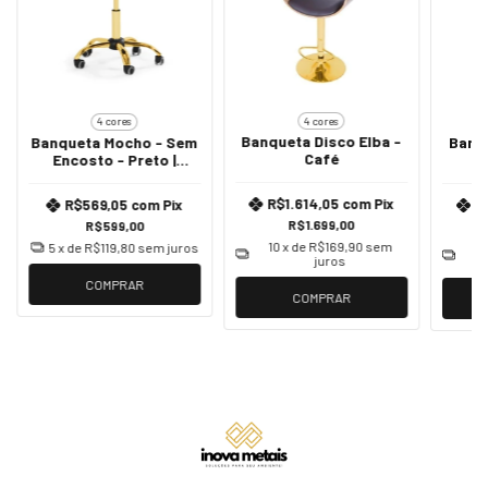
4 cores
4 cores
Banqueta Disco Elba -
Banqueta Mocho - Sem
Banqu
Café
Encosto - Preto |
Dourado
R$1.614,05
com
Pix
R$569,05
com
Pix
R
R$1.699,00
R$599,00
10
x de
R$169,90
sem
5
x de
R$119,80
sem juros
10
juros
COMPRAR
COMPRAR