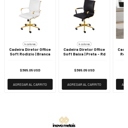
4 colores
4 colores
Cadeira Diretor Office
Cadeira Diretor Office
Cadei
Soft Rodizio | Branca
Soft Baixa | Preta - Rd
Rd 
$365.05 USD
$365.05 USD
AGREGAR AL CARRITO
AGREGAR AL CARRITO
AGR