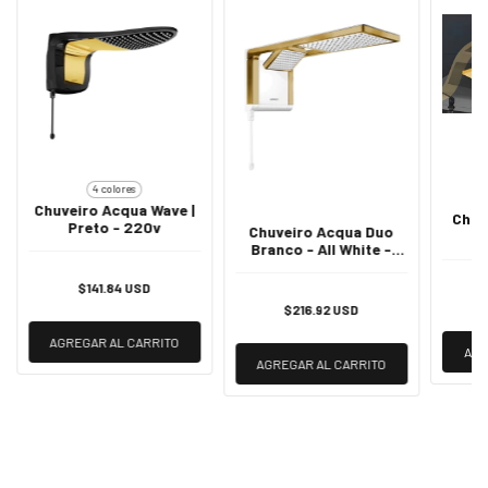
4 colores
Chuveiro Acqua Wave |
Chuv
Preto - 220v
Chuveiro Acqua Duo
I
Branco - All White -
D
220V
$141.84 USD
$216.92 USD
AGREGAR AL CARRITO
AGR
AGREGAR AL CARRITO