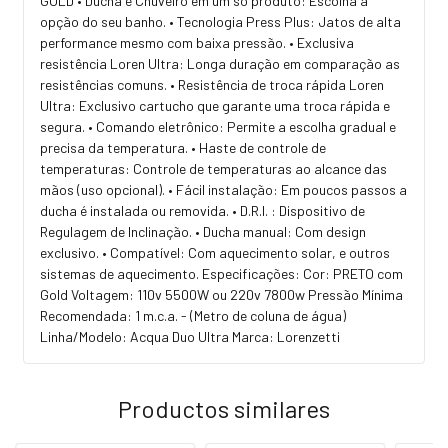
GOLD • Ducha e Chuveiro em um só produto: Escolha a
opção do seu banho. • Tecnologia Press Plus: Jatos de alta
performance mesmo com baixa pressão. • Exclusiva
resistência Loren Ultra: Longa duração em comparação as
resistências comuns. • Resistência de troca rápida Loren
Ultra: Exclusivo cartucho que garante uma troca rápida e
segura. • Comando eletrônico: Permite a escolha gradual e
precisa da temperatura. • Haste de controle de
temperaturas: Controle de temperaturas ao alcance das
mãos (uso opcional). • Fácil instalação: Em poucos passos a
ducha é instalada ou removida. • D.R.I. : Dispositivo de
Regulagem de Inclinação. • Ducha manual: Com design
exclusivo. • Compatível: Com aquecimento solar, e outros
sistemas de aquecimento. Especificações: Cor: PRETO com
Gold Voltagem: 110v 5500W ou 220v 7800w Pressão Mínima
Recomendada: 1 m.c.a. - (Metro de coluna de água)
Linha/Modelo: Acqua Duo Ultra Marca: Lorenzetti
Productos similares