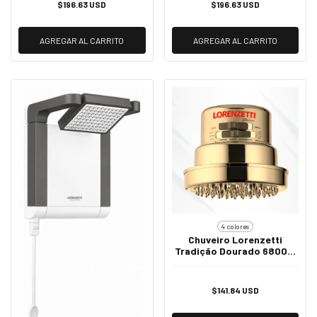
$196.63 USD
$196.63 USD
AGREGAR AL CARRITO
AGREGAR AL CARRITO
4 colores
Chuveiro Lorenzetti
Tradição Dourado 6800W
220V - Luxo
$141.84 USD