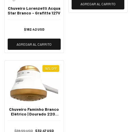
AGREGAR AL CARRITO
Chuveiro Lorenzetti Acqua
Star Branco - Grafitte 127V
$182.42 USD
AGREGAR AL CARRITO
16
%
OFF
Chuveiro Faminho Branco
Elétrico | Dourado 220v
6800w
$38.55 USD
$32.47 USD