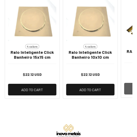
4 colors
4 colors
RALO
Ralo Inteligente Click
Ralo Inteligente Click
Banheiro 15x15 cm
Banheiro 10x10 cm
$22.12 USD
$22.12 USD
ADD TO CART
ADD TO CART