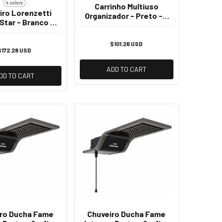
4 colors
Carrinho Multiuso
iro Lorenzetti
Organizador - Preto - 3
Star - Branco -
Prateleiras
CR 220v
$101.26 USD
$172.28 USD
ADD TO CART
DD TO CART
iro Ducha Fame
Chuveiro Ducha Fame