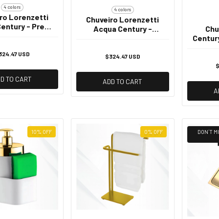
4 colors
4 colors
ro Lorenzetti
Chuveiro Lorenzetti
entury - Preto
Acqua Century -
Chu
omado - 220v
Branco com Cromado -
Century
6800W
220v 6800w
com C
324.47 USD
$324.47 USD
$
D TO CART
ADD TO CART
A
10
%
OFF
0
%
OFF
DON´T MI