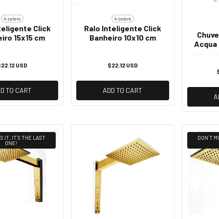
4 colors
4 colors
teligente Click
Ralo Inteligente Click
Chuve
iro 15x15 cm
Banheiro 10x10 cm
Acqua 
2
22.12 USD
$22.12 USD
D TO CART
ADD TO CART
A
S IT, IT´S THE LAST
DON´T MI
ONE!