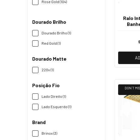
Rose Gold (104)
Ralo In
Dourado Brilho
Banhe
Dourado Brilho (1)
$
Red Gold (1)
AD
Dourado Matte
220v (1)
Posição Fio
DON´T MIS
Lado Direito (1)
Lado Esquerdo (1)
Brand
Brinox (3)