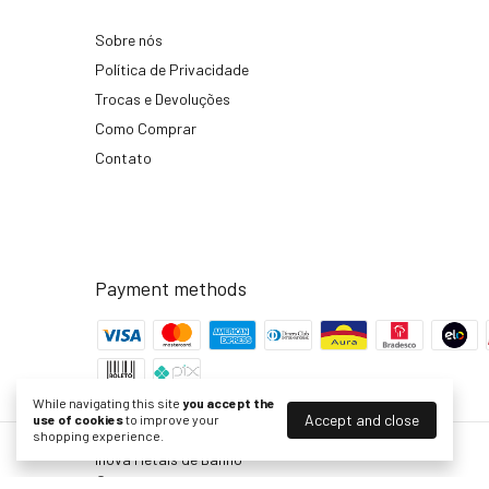
Sobre nós
Política de Privacidade
Trocas e Devoluções
Como Comprar
Contato
Payment methods
While navigating this site
you accept the
Accept and close
use of cookies
to improve your
shopping experience.
Inova Metais de Banho
©2026. Inova Metais - 45754364000103. All rights reserved.