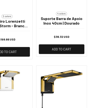
4 colors
2 colors
Suporte Barra de Apoio
iro Lorenzetti
Inox 40cm | Dourado
Storm - Branco
l White 220v -
7800w
$36.32 USD
$198.66 USD
ADD TO CART
DD TO CART