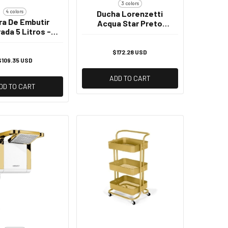
3 colors
4 colors
Ducha Lorenzetti
ra De Embutir
Acqua Star Preto
ada 5 Litros -
220/6800w
Dourado
$172.28 USD
$109.35 USD
ADD TO CART
DD TO CART