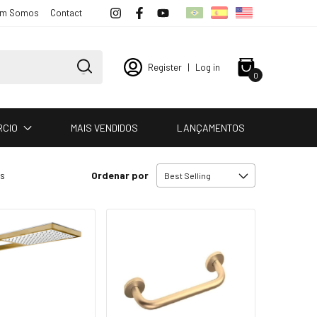
m Somos
Contact
Register
|
Log in
0
RCIO
MAIS VENDIDOS
LANÇAMENTOS
Ordenar por
ts