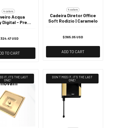
4 colors
4 colors
Cadeira Diretor Office
veiro Acqua
Soft Rodizio | Caramelo
 Digital - Preto
romado - 220v
7800w
$365.05 USD
324.47 USD
ADD TO CART
DD TO CART
SS IT, IT´S THE LAST
DON´T MISS IT, IT´S THE LAST
ONE!
ONE!