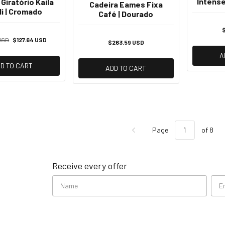
Intense
Giratório Kaila
Cadeira Eames Fixa
i | Cromado
Café | Dourado
 USD
$127.64 USD
$263.59 USD
A
D TO CART
ADD TO CART
Page
of 8
Receive every offer