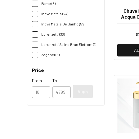
Fame (8)
Chuvei
Inova Metais (24)
Acqua C
com Cr
Inova Metais De Banho (59)
Lorenzetti (33)
$
Lorenzetti Sa Ind Bras Eletrom (1)
AD
Zagonel (5)
Price
From
To
Apply