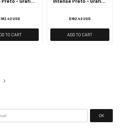
 Preto - Grafite
Intense Preto - Grafite
127V
220v
$182.42 USD
$182.42 USD
DD TO CART
ADD TO CART