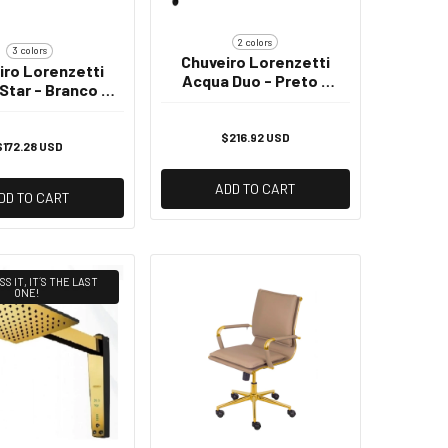
2 colors
3 colors
Chuveiro Lorenzetti
iro Lorenzetti
Acqua Duo - Preto -
Star - Branco -
127v
20v/6800w
$216.92 USD
$172.28 USD
ADD TO CART
DD TO CART
SS IT, IT´S THE LAST
ONE!