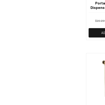
Porta
Dispens
Luxo Br
$20.29
AD