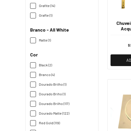
Grafite (14)
Grafte (1)
Chuvei
Acqu
Branco - All White
Branco 
22
Matte (1)
$
Cor
AD
Black (2)
Branco (4)
Dourado Brilho (1)
Dourado Briho (1)
Dourado Brilho (117)
Dourado Matte (122)
Red Gold (119)