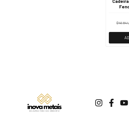
Cadeira 
Fend
$141.84
AD