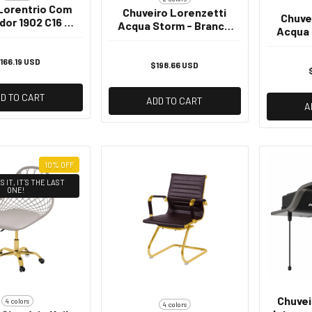
Lorentrio Com
Chuveiro Lorenzetti
Chuve
dor 1902 C16 -
Acqua Storm - Branco
Acqua 
Dourado
- All White 220v -
6800w
166.19 USD
$198.66 USD
D TO CART
ADD TO CART
A
10
%
OFF
S IT, IT´S THE LAST
ONE!
Chuve
4 colors
4 colors