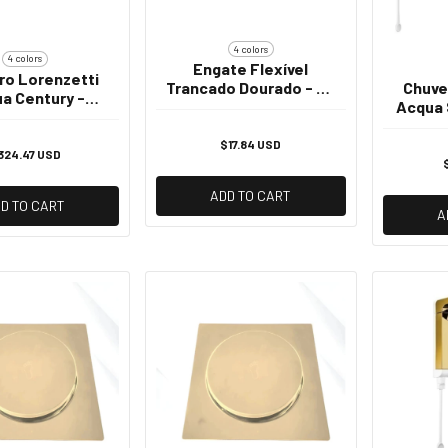
4 colors
4 colors
Engate Flexível
ro Lorenzetti
Chuve
Trancado Dourado - 50
a Century -
Acqua 
Cm
com Cromado -
- Al
0v 7500w
$17.84 USD
324.47 USD
ADD TO CART
D TO CART
A