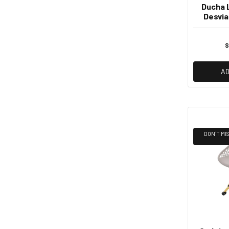
Ducha 
Desvia
$
AD
DON´T MIS