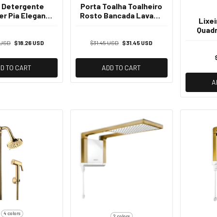
 Detergente
Porta Toalha Toalheiro
er Pia Eleganza
Rosto Bancada Lavabo
Lixei
anco - Dourado
Luxo - Dourado
Quadr
 USD
$18.26 USD
$31.45 USD
$31.45 USD
D TO CART
ADD TO CART
A
4 colors
2 colors