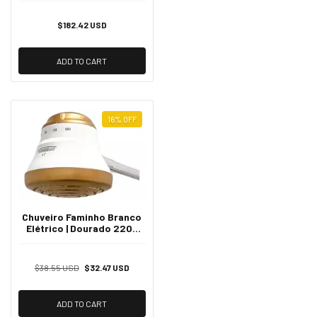
$182.42 USD
ADD TO CART
16
%
OFF
Chuveiro Faminho Branco
Elétrico | Dourado 220v
6800w
$38.55 USD
$32.47 USD
ADD TO CART