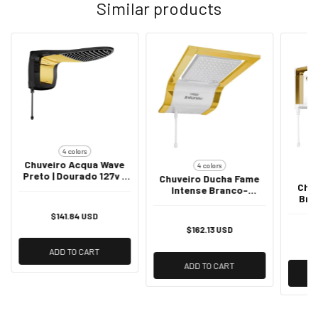
Similar products
4 colors
Chuveiro Acqua Wave
4 colors
Preto | Dourado 127v /
Chuveiro Ducha Fame
Chu
5500w
Intense Branco-
Bran
Dourado - 127v
$141.84 USD
$162.13 USD
ADD TO CART
ADD TO CART