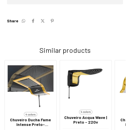
Share
Similar products
4 colors
4 colors
Chuveiro Acqua Wave |
Chuveiro Ducha Fame
Chuv
Preto - 220v
Intense Preto-
In
Dourado - 127V
Do