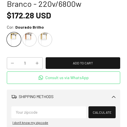
Branco - 220v/6800w
$172.28 USD
Cor:
Dourado Brilho
Consult us via WhatsApp
SHIPPING METHODS
Change
zipcode
CALCULATE
I don't know my zipcode