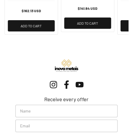
$141.84 USD
$162.13 USD
ADD TO CART
ADD TO CART
Receive every offer