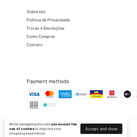
Sobre nós
Política de Privacidade
Trocas e Devoluções
Como Comprar
Contato
Payment methods
While navigating this site
you accept the
Accept and close
use of cookies
to improve your
Inova Metais de Banho
shopping experience.
©2026. Inova Metais - 45754364000103. All rights reserved.