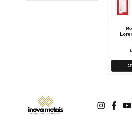
Re
Loren
Acqua 
$
AD