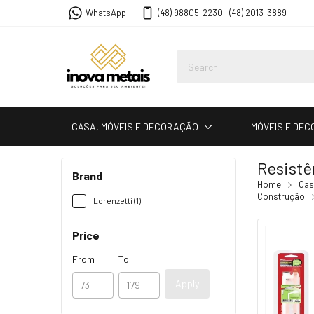
WhatsApp
(48) 98805-2230 | (48) 2013-3889
CASA, MÓVEIS E DECORAÇÃO
MÓVEIS E DE
Resistê
Brand
Home
Cas
Construção
Lorenzetti (1)
Price
From
To
Apply