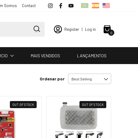
m Somos
Contact
Register
|
Log in
0
RCIO
MAIS VENDIDOS
LANÇAMENTOS
Ordenar por
OUT OF STOCK
OUT OF STOCK