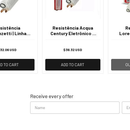
sistência
Resistência Acqua
R
zetti | Linha
Century Eletrônico E
Loren
Century 220v -
Digital 5500w 127v
Acqua
7500w
32.06 USD
$36.32 USD
D TO CART
ADD TO CART
OU
Receive every offer