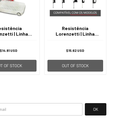
esistência
Resistência
zetti | Linha
Lorenzetti | Linha
 220v - 7800w
Acqua 127v - 5500w
$14.81 USD
$15.62 USD
T OF STOCK
OUT OF STOCK