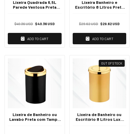
Lixeira Quadrada 6,5L
Lixeira Banheiro e
Parede Ventosa Preta
Escritório 8 Litros Preta
Luxo - Dourado
com Tampa Dourada
Premium - Dourado
$40.36 USD
$40.36 USD
$29.62 USD
$29.62 USD
ADD TO CART
ADD TO CART
OUT OF STOCK
Lixeira de Banheiro ou
Lixeira de Banheiro ou
Lavabo Preta com Tampa
Escritório 8 Litros Luxo
Basculante Luxo -
Dourada com Tampa -
Dourado
Dourado