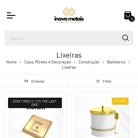
0
Lixeiras
Home
Casa, Móveis e Decoração
Construção
Banheiros
Lixeiras
Ordenar
Filter
DON´T MISS IT, IT´S THE LAST
0
%
OFF
ONE!