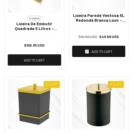
Lixeira Parede Ventosa 5L
4 colors
Redonda Branca Luxo -
Lixeira De Embutir
Dourado
Quadrada 5 Litros -
Dourado
$40.56 USD
$40.56 USD
$109.35 USD
ADD TO CART
ADD TO CART
0
%
OFF
0
%
OFF