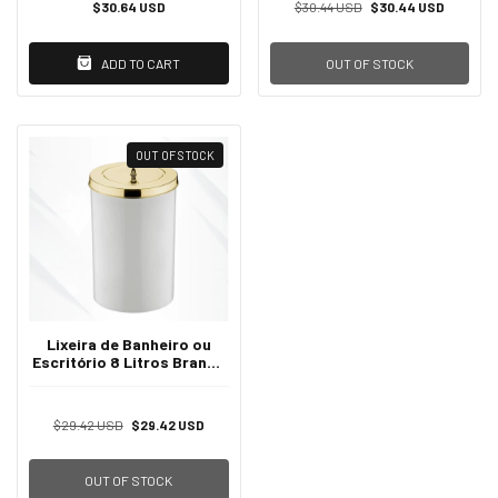
$30.64 USD
$30.44 USD
$30.44 USD
ADD TO CART
OUT OF STOCK
OUT OF STOCK
Lixeira de Banheiro ou
Escritório 8 Litros Branca
com Tampa Luxo -
Dourado
$29.42 USD
$29.42 USD
OUT OF STOCK