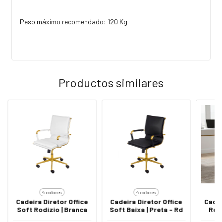
Peso máximo recomendado: 120 Kg
Productos similares
4 colores
4 colores
Cadeira Diretor Office
Cadeira Diretor Office
Cadei
Soft Rodizio | Branca
Soft Baixa | Preta - Rd
Rd 