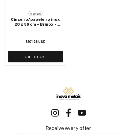
4 colors
Cinzeiro/papeleiro inox
20 x 59 cm - Brinox -
Cromado
$101.26 USD
ADD TO CART
Receive every offer