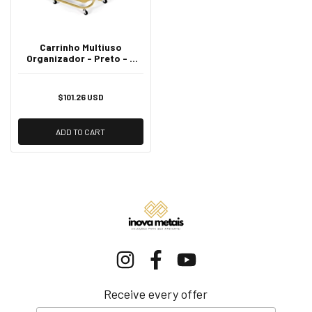
Carrinho Multiuso
Organizador - Preto - 3
Prateleiras
$101.26 USD
ADD TO CART
Receive every offer